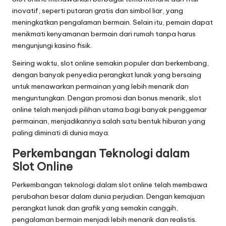
inovatif, seperti putaran gratis dan simbol liar, yang
meningkatkan pengalaman bermain. Selain itu, pemain dapat
menikmati kenyamanan bermain dari rumah tanpa harus
mengunjungi kasino fisik.
Seiring waktu, slot online semakin populer dan berkembang,
dengan banyak penyedia perangkat lunak yang bersaing
untuk menawarkan permainan yang lebih menarik dan
menguntungkan. Dengan promosi dan bonus menarik, slot
online telah menjadi pilihan utama bagi banyak penggemar
permainan, menjadikannya salah satu bentuk hiburan yang
paling diminati di dunia maya.
Perkembangan Teknologi dalam
Slot Online
Perkembangan teknologi dalam slot online telah membawa
perubahan besar dalam dunia perjudian. Dengan kemajuan
perangkat lunak dan grafik yang semakin canggih,
pengalaman bermain menjadi lebih menarik dan realistis.