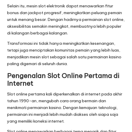
Selain itu, mesin slot elektronik dapat menawarkan fitur
bonus dan jackpot progresif, meningkatkan peluang pemain
untuk menang besar. Dengan hadirnya permainan slot online,
aksesibilitas semakin meningkat, membuatnya lebih populer
di kalangan berbagai kalangan.
Transformasi ini tidak hanya meningkatkan kesenangan,
tetapi juga menciptakan komunitas pemain yang lebih luas,
menjadikan mesin slot sebagai salah satu permainan kasino
paling digemari di seluruh dunia.
Pengenalan Slot Online Pertama di
Internet
Slot online pertama kali diperkenalkan di internet pada akhir
tahun 1990-an, mengubah cara orang bermain dan
menikmati permainan kasino. Dengan kemajuan teknologi,
permainan ini menjadi lebih mudah diakses oleh siapa saja
yang memiliki koneksi internet.
Slot online menawarkan berbagai tema menarik dan fitur