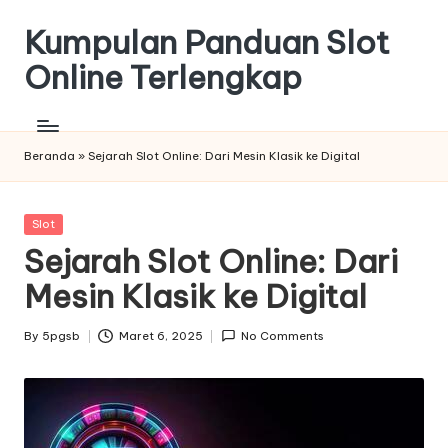
Kumpulan Panduan Slot
Skip
to
Online Terlengkap
content
Beranda
»
Sejarah Slot Online: Dari Mesin Klasik ke Digital
Posted
Slot
in
Sejarah Slot Online: Dari
Mesin Klasik ke Digital
By
5pgsb
Maret 6, 2025
No Comments
Posted
by